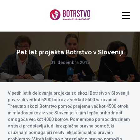
Pet let projekta Botrstvo v Sloveniji
01. decembra 2015
V petih letih delovanja projekta so skozi Botrstvo v Sloveniji
povezali več kot 5200 botrov z več kot 5500 varovanci.
Trenutno skozi Botrstvo pomoč prejema več kot 4500 otrok
in mladostnikov iz vse Slovenije, ki jim lepšo prihodnost
omogoča več kot 4000 botrov. Pomembno pomoč družinam
v stiski predstavlja tudi brezplačna pravna pomoč, ki
družinam pomaga pri rešitvi eksistencialno pravnih
problemov. V treh letih so z brezplačno pravno pomočjo