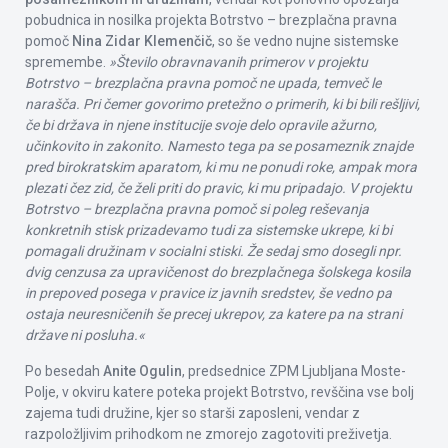
pobudnica in nosilka projekta Botrstvo – brezplačna pravna
pomoč
Nina Zidar Klemenčič
, so še vedno nujne sistemske
spremembe.
»Število obravnavanih primerov v projektu
Botrstvo – brezplačna pravna pomoč ne upada, temveč le
narašča. Pri čemer govorimo pretežno o primerih, ki bi bili rešljivi,
če bi država in njene institucije svoje delo opravile ažurno,
učinkovito in zakonito. Namesto tega pa se posameznik znajde
pred birokratskim aparatom, ki mu ne ponudi roke, ampak mora
plezati čez zid, če želi priti do pravic, ki mu pripadajo. V projektu
Botrstvo – brezplačna pravna pomoč si poleg reševanja
konkretnih stisk prizadevamo tudi za sistemske ukrepe, ki bi
pomagali družinam v socialni stiski. Že sedaj smo dosegli npr.
dvig cenzusa za upravičenost do brezplačnega šolskega kosila
in prepoved posega v pravice iz javnih sredstev, še vedno pa
ostaja neuresničenih še precej ukrepov, za katere pa na strani
države ni posluha.«
Po besedah
Anite Ogulin
, predsednice ZPM Ljubljana Moste-
Polje, v okviru katere poteka projekt Botrstvo, revščina vse bolj
zajema tudi družine, kjer so starši zaposleni, vendar z
razpoložljivim prihodkom ne zmorejo zagotoviti preživetja.