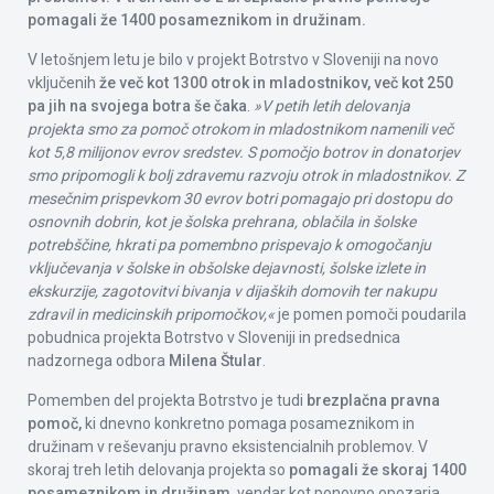
pomagali že 1400 posameznikom in družinam.
V letošnjem letu je bilo v projekt Botrstvo v Sloveniji na novo
vključenih
že več kot 1300 otrok in mladostnikov, več kot 250
pa jih na svojega botra še čaka
.
»V petih letih delovanja
projekta smo za pomoč otrokom in mladostnikom namenili več
kot 5,8 milijonov evrov sredstev. S pomočjo botrov in donatorjev
smo pripomogli k bolj zdravemu razvoju otrok in mladostnikov. Z
mesečnim prispevkom 30 evrov botri pomagajo pri dostopu do
osnovnih dobrin, kot je šolska prehrana, oblačila in šolske
potrebščine, hkrati pa pomembno prispevajo k omogočanju
vključevanja v šolske in obšolske dejavnosti, šolske izlete in
ekskurzije, zagotovitvi bivanja v dijaških domovih ter nakupu
zdravil in medicinskih pripomočkov,«
je pomen pomoči poudarila
pobudnica projekta Botrstvo v Sloveniji in predsednica
nadzornega odbora
Milena Štular
.
Pomemben del projekta Botrstvo je tudi
brezplačna pravna
pomoč,
ki dnevno konkretno pomaga posameznikom in
družinam v reševanju pravno eksistencialnih problemov. V
skoraj treh letih delovanja projekta so
pomagali že skoraj 1400
posameznikom in družinam
, vendar kot ponovno opozarja