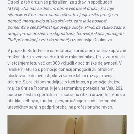
Otroci iz teh družin so prikrajšani za zdrav in spodbuden
razvoj.
»Na nas se dnevno obrne več deset družin, ki svoje
situacije več ne zmore sama reševati. Ljudje težko prosijo za
pomoč, mnogi svojo stisko skrivajo, zato je še posebej
pomembna senzibilnost njihovega okolja. Prvič, da stisko zazna,
drugič pa, da družine ne stigmatizira, temveč ji skuša pomagati.
Tudi pri odpiranju vrat do pomoči,«
izpostavlja Ogulinova.
V projektu Botrstvo se osredotočajo predvsem na enakopravne
možnosti za razvoj vseh otrok in mladostnikov. Prav zato so jih
v letošnjem letu več kot 300 vključili v počitniške dejavnosti. V
lanskem letu so s pomočjo donacij omogočili 23 otrokom
obiskovanje dejavnosti, skozi katere lahko razvijajo svoje
talente. S projektom nadaljujejo tudi letos, s pomočjo dražbe
majice Chrisa Frooma, ki je v septembru potekala na Valu 202,
bodo še šestim športnikom iz socialno šibkih družin, ki trenirajo
atletiko, odbojko, triatlon, ples, smučanje in judo, omogočili
uresničitev sanj in podprli preboj na profesionalno raven.