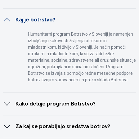
Kaj je botrstvo?
Humanitarni program Botrstvo v Sloveniji je namenjen
izboljšanju kakovosti življenja otrokom in
mladostnikom, ki živijo v Sloveniji. Je način pomoči
otrokom in mladostnikom, ki so zaradi težke
materialne, socialne, zdravstvene ali družinske situacije
ogroženi, prikrajšani in socialno izločeni. Program
Botrstvo se izvaja s pomočjo redne mesečne podpore
botrov svojim varovancem in preko sklada Botrstva.
Kako deluje program Botrstvo?
Botrstvo v Sloveniji od leta 2010 vodi in izvaja
Zveza Anita Ogulin & ZPM.
V letu 2012 se je projektu
Za kaj se porabljajo sredstva botrov?
kot partner in podpornik priključil
Val 202
, ki s svojimi
prispevki javnost opozarja na težke razmere slovenskih