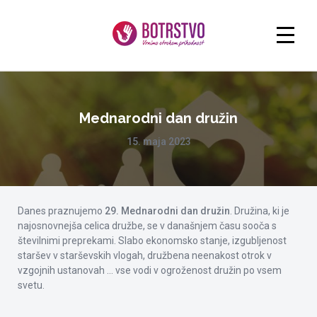
Mednarodni dan družin
15. maja 2023
Danes praznujemo
29. Mednarodni dan družin
. Družina, ki je
najosnovnejša celica družbe, se v današnjem času sooča s
številnimi preprekami. Slabo ekonomsko stanje, izgubljenost
staršev v starševskih vlogah, družbena neenakost otrok v
vzgojnih ustanovah … vse vodi v ogroženost družin po vsem
svetu.