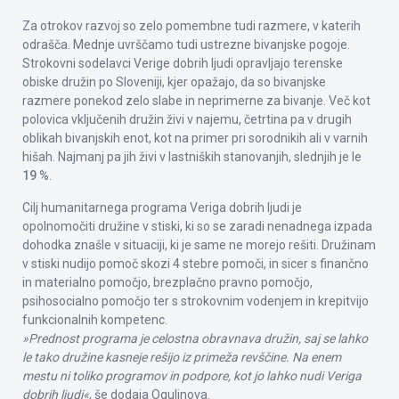
Za otrokov razvoj so zelo pomembne tudi razmere, v katerih
odrašča. Mednje uvrščamo tudi ustrezne bivanjske pogoje.
Strokovni sodelavci Verige dobrih ljudi opravljajo terenske
obiske družin po Sloveniji, kjer opažajo, da so bivanjske
razmere ponekod zelo slabe in neprimerne za bivanje. Več kot
polovica vključenih družin živi v najemu, četrtina pa v drugih
oblikah bivanjskih enot, kot na primer pri sorodnikih ali v varnih
hišah. Najmanj pa jih živi v lastniških stanovanjih, slednjih je le
19 %
.
Cilj humanitarnega programa Veriga dobrih ljudi je
opolnomočiti družine v stiski, ki so se zaradi nenadnega izpada
dohodka znašle v situaciji, ki je same ne morejo rešiti. Družinam
v stiski nudijo pomoč skozi 4 stebre pomoči, in sicer s finančno
in materialno pomočjo, brezplačno pravno pomočjo,
psihosocialno pomočjo ter s strokovnim vodenjem in krepitvijo
funkcionalnih kompetenc.
»Prednost programa je celostna obravnava družin, saj se lahko
le tako družine kasneje rešijo iz primeža revščine. Na enem
mestu ni toliko programov in podpore, kot jo lahko nudi Veriga
dobrih ljudi«
, še dodaja Ogulinova.