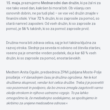
15. maja
, praznujemo
Mednarodni dan družin
, ki pa žal ni za
vse tako vesel dan, kakršen bi moral biti. Ob višanju cen
osnovnih dobrin, ne pa tudi plač – se vse več družin znajde v
finančni stiski. V kar
72 %
družin, ki so zaprosile za pomoč, so
starši namreč zaposleni. Od vseh družin, ki so zaprosile za
pomoč, je
56 %
takšnih, ki so za pomoč zaprosile prvič.
Družina mora biti zdrava celica, saj je kot takšna ključna za
razvoj otroka. Slednje pa seveda ni odvisno od števila staršev,
vseeno pa je omembe vreden podatek, da je kar
63 %
vseh
družin, ki so zaprosile za pomoč, enostarševskih.
Medtem Anita Ogulin, predsednica ZPM Ljubljana Moste-Polje
poudarja: »
V današnjem času je družina ogrožena. Ne le kot
družbena skupnost, vendar kot celica družbe. Treba ji je posvetiti
vso pozornost in podporo, da bo znova zmogla zagotoviti varno
okolje otrokom in njihovo ustrezno vzgojo. To pa lahko
omogočimo le, če medsebojno sodelujemo, se spoštujemo in
skrbimo za urejene medosebne odnose.
«