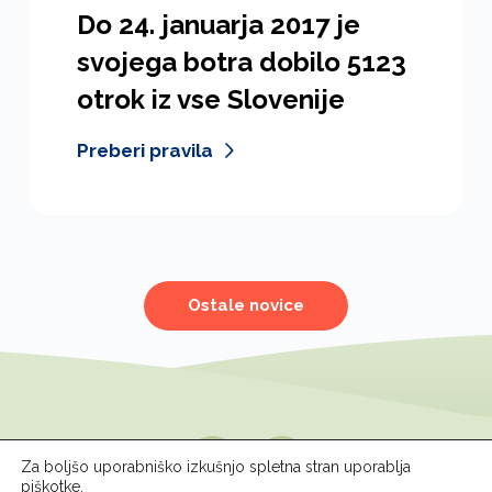
Do 24. januarja 2017 je
svojega botra dobilo 5123
otrok iz vse Slovenije
Preberi pravila
Ostale novice
Spremljajte nas
Za boljšo uporabniško izkušnjo spletna stran uporablja
piškotke.