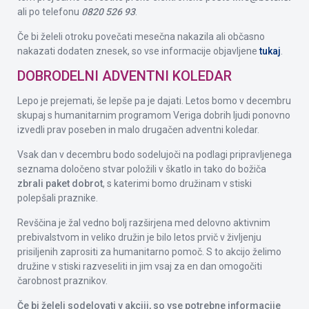
ali po telefonu
0820 526 93
.
Če bi želeli otroku povečati mesečna nakazila ali občasno
nakazati dodaten znesek, so vse informacije objavljene
tukaj
.
DOBRODELNI ADVENTNI KOLEDAR
Lepo je prejemati, še lepše pa je dajati. Letos bomo v decembru
skupaj s humanitarnim programom Veriga dobrih ljudi ponovno
izvedli prav poseben in malo drugačen adventni koledar.
Vsak dan v decembru bodo sodelujoči na podlagi pripravljenega
seznama določeno stvar položili v škatlo in tako do božiča
zbrali paket dobrot
, s katerimi bomo družinam v stiski
polepšali praznike.
Revščina je žal vedno bolj razširjena med delovno aktivnim
prebivalstvom in veliko družin je bilo letos prvič v življenju
prisiljenih zaprositi za humanitarno pomoč. S to akcijo želimo
družine v stiski razveseliti in jim vsaj za en dan omogočiti
čarobnost praznikov.
Če bi želeli sodelovati v akciji, so vse potrebne informacije