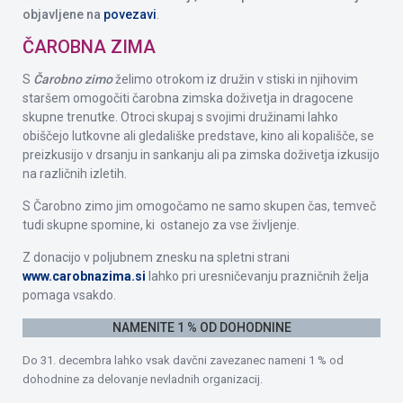
objavljene na
povezavi
.
ČAROBNA ZIMA
S
Čarobno zimo
želimo otrokom iz družin v stiski in njihovim
staršem omogočiti čarobna zimska doživetja in dragocene
skupne trenutke. Otroci skupaj s svojimi družinami lahko
obiščejo lutkovne ali gledališke predstave, kino ali kopališče, se
preizkusijo v drsanju in sankanju ali pa zimska doživetja izkusijo
na različnih izletih.
S Čarobno zimo jim omogočamo ne samo skupen čas, temveč
tudi skupne spomine, ki ostanejo za vse življenje.
Z donacijo v poljubnem znesku na spletni strani
www.carobnazima.si
lahko pri uresničevanju prazničnih želja
pomaga vsakdo.
NAMENITE 1 % OD DOHODNINE
Do 31. decembra lahko vsak davčni zavezanec nameni 1 % od
dohodnine za delovanje nevladnih organizacij.