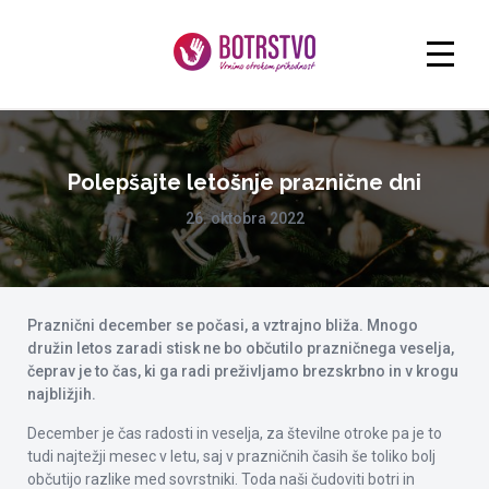
Polepšajte letošnje praznične dni
26. oktobra 2022
Praznični december se počasi, a vztrajno bliža. Mnogo
družin letos zaradi stisk ne bo občutilo prazničnega veselja,
čeprav je to čas, ki ga radi preživljamo brezskrbno in v krogu
najbližjih.
December je čas radosti in veselja, za številne otroke pa je to
tudi najtežji mesec v letu, saj v prazničnih časih še toliko bolj
občutijo razlike med sovrstniki. Toda naši čudoviti botri in