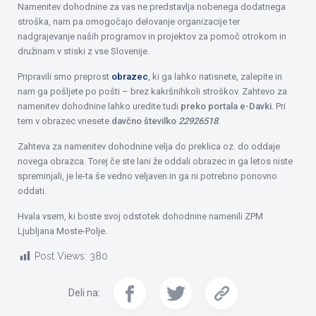
Namenitev dohodnine za vas ne predstavlja nobenega dodatnega
stroška, nam pa omogočajo delovanje organizacije ter
nadgrajevanje naših programov in projektov za pomoč otrokom in
družinam v stiski z vse Slovenije.
Pripravili smo preprost
obrazec
, ki ga lahko natisnete, zalepite in
nam ga pošljete po pošti – brez kakršnihkoli stroškov. Zahtevo za
namenitev dohodnine lahko uredite tudi
preko portala e-Davki
. Pri
tem v obrazec vnesete
davčno številko
22926518
.
Zahteva za namenitev dohodnine velja do preklica oz. do oddaje
novega obrazca. Torej če ste lani že oddali obrazec in ga letos niste
spreminjali, je le-ta še vedno veljaven in ga ni potrebno ponovno
oddati.
Hvala vsem, ki boste svoj odstotek dohodnine namenili ZPM
Ljubljana Moste-Polje.
Post Views:
380
Deli na: