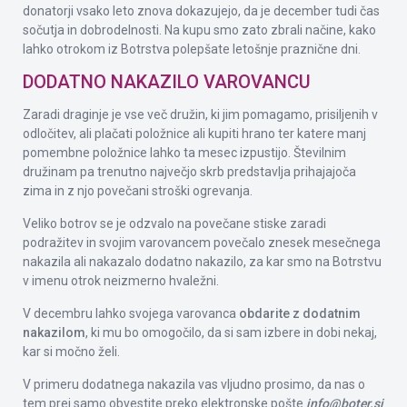
donatorji vsako leto znova dokazujejo, da je december tudi čas
sočutja in dobrodelnosti. Na kupu smo zato zbrali načine, kako
lahko otrokom iz Botrstva polepšate letošnje praznične dni.
DODATNO NAKAZILO VAROVANCU
Zaradi draginje je vse več družin, ki jim pomagamo, prisiljenih v
odločitev, ali plačati položnice ali kupiti hrano ter katere manj
pomembne položnice lahko ta mesec izpustijo. Številnim
družinam pa trenutno največjo skrb predstavlja prihajajoča
zima in z njo povečani stroški ogrevanja.
Veliko botrov se je odzvalo na povečane stiske zaradi
podražitev in svojim varovancem povečalo znesek mesečnega
nakazila ali nakazalo dodatno nakazilo, za kar smo na Botrstvu
v imenu otrok neizmerno hvaležni.
V decembru lahko svojega varovanca
obdarite z dodatnim
nakazilom
, ki mu bo omogočilo, da si sam izbere in dobi nekaj,
kar si močno želi.
V primeru dodatnega nakazila vas vljudno prosimo, da nas o
tem prej samo obvestite preko elektronske pošte
info@boter.si