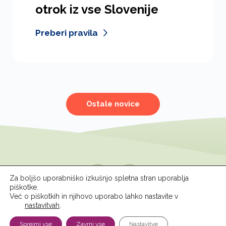
otrok iz vse Slovenije
Preberi pravila
Ostale novice
Spremljajte nas
Za boljšo uporabniško izkušnjo spletna stran uporablja
piškotke.
Več o piškotkih in njihovo uporabo lahko nastavite v
nastavitvah
.
© 2026 ZPM Moste
Pravno obvestilo
Sprejmi vse
Zavrni vse
Nastavitve