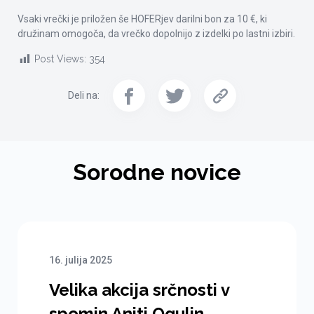
Vsaki vrečki je priložen še HOFERjev darilni bon za 10 €, ki
družinam omogoča, da vrečko dopolnijo z izdelki po lastni izbiri.
Post Views:
354
Deli na:
Sorodne novice
16. julija 2025
Velika akcija srčnosti v
spomin Aniti Ogulin