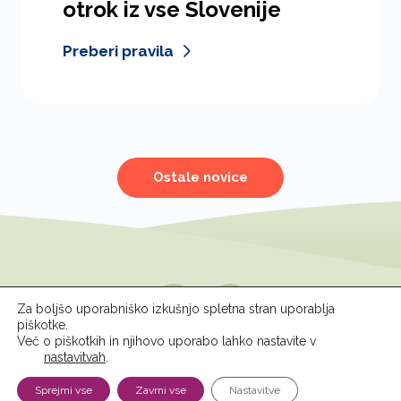
otrok iz vse Slovenije
Preberi pravila
Ostale novice
Spremljajte nas
Za boljšo uporabniško izkušnjo spletna stran uporablja
piškotke.
Več o piškotkih in njihovo uporabo lahko nastavite v
nastavitvah
.
© 2026 ZPM Moste
Pravno obvestilo
Sprejmi vse
Zavrni vse
Nastavitve