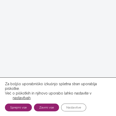
Za boljšo uporabniško izkušnjo spletna stran uporablja
piškotke.
Več o piškotkih in njihovo uporabo lahko nastavite v
nastavitvah
.
Sprejmi vse
Zavrni vse
Nastavitve