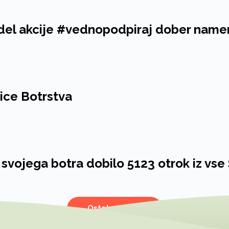
a del akcije #vednopodpiraj dober name
ice Botrstva
 svojega botra dobilo 5123 otrok iz vse
Ostale novice