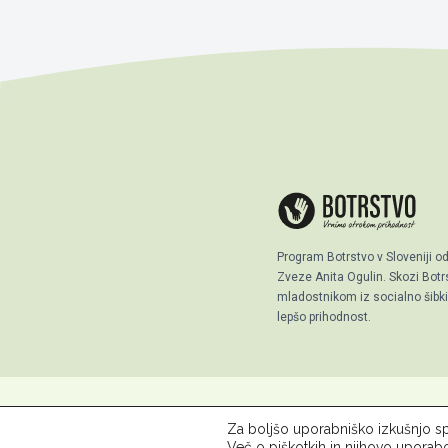
Program Botrstvo v Sloveniji o
Zveze Anita Ogulin. Skozi Bo
mladostnikom iz socialno šibkih
lepšo prihodnost.
Za boljšo uporabniško izkušnjo sp
© 2026 ZPM Moste
O Botrst
Več o piškotkih in njihovo uporab