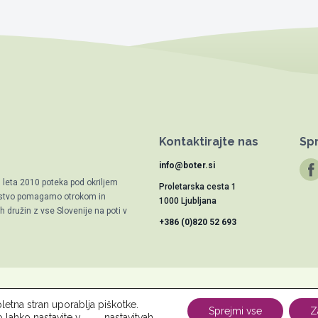
Kontaktirajte nas
Spr
info@boter.si
d leta 2010 poteka pod okriljem
Proletarska cesta 1
trstvo pomagamo otrokom in
1000 Ljubljana
 družin z vse Slovenije na poti v
+386 (0)820 52 693
letna stran uporablja piškotke.
vu
Novice
Kontakt
Za osebe
Za podjetja
Varstvo osebnih po
Sprejmi vse
Z
o lahko nastavite v
nastavitvah
.