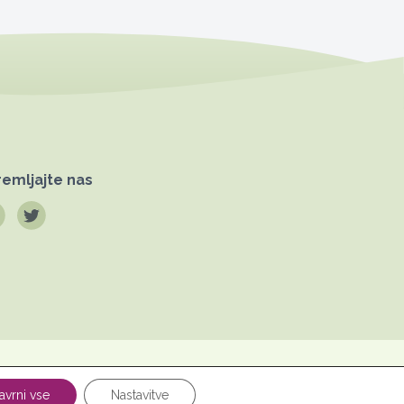
emljajte nas
Pravno
datkov
obvestilo
avrni vse
Nastavitve