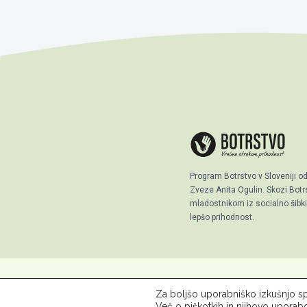
Program Botrstvo v Sloveniji o
Zveze Anita Ogulin. Skozi Bo
mladostnikom iz socialno šibkih
lepšo prihodnost.
Za boljšo uporabniško izkušnjo sp
© 2026 ZPM Moste
O Botrst
Več o piškotkih in njihovo uporab