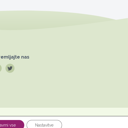
emljajte nas
Pravno
datkov
obvestilo
avrni vse
Nastavitve