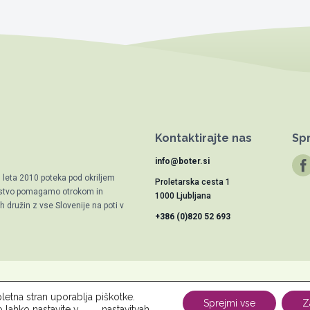
Kontaktirajte nas
Spr
info@boter.si
d leta 2010 poteka pod okriljem
Proletarska cesta 1
trstvo pomagamo otrokom in
1000 Ljubljana
 družin z vse Slovenije na poti v
+386 (0)820 52 693
letna stran uporablja piškotke.
vu
Novice
Kontakt
Za osebe
Za podjetja
Varstvo osebnih po
Sprejmi vse
Z
o lahko nastavite v
nastavitvah
.