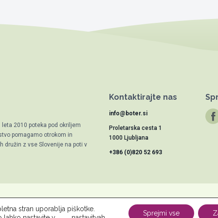
Kontaktirajte nas
Spr
info@boter.si
d leta 2010 poteka pod okriljem
Proletarska cesta 1
trstvo pomagamo otrokom in
1000 Ljubljana
 družin z vse Slovenije na poti v
+386 (0)820 52 693
letna stran uporablja piškotke.
vu
Novice
Kontakt
Za osebe
Za podjetja
Varstvo osebnih po
Sprejmi vse
Z
o lahko nastavite v
nastavitvah
.