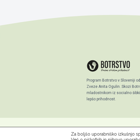
Program Botrstvo v Sloveniji o
Zveze Anita Ogulin. Skozi Bo
mladostnikom iz socialno šibkih
lepšo prihodnost.
Za boljšo uporabniško izkušnjo sp
© 2026 ZPM Moste
O Botrst
Več o piškotkih in njihovo uporab