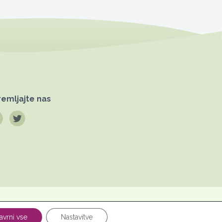
emljajte nas
Pravno
datkov
obvestilo
avrni vse
Nastavitve