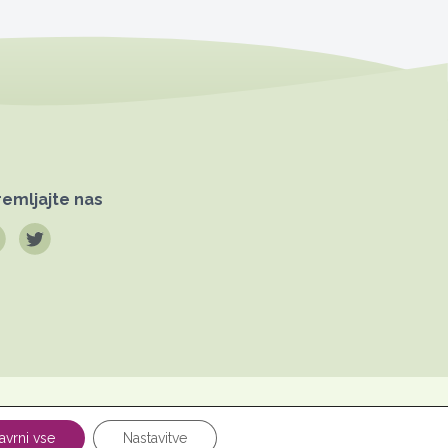
emljajte nas
Pravno
datkov
obvestilo
avrni vse
Nastavitve