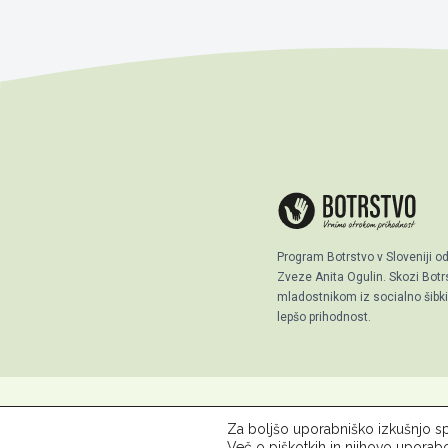
Program Botrstvo v Sloveniji o
Zveze Anita Ogulin. Skozi Bo
mladostnikom iz socialno šibkih
lepšo prihodnost.
Za boljšo uporabniško izkušnjo sp
© 2026 ZPM Moste
O Botrst
Več o piškotkih in njihovo uporab