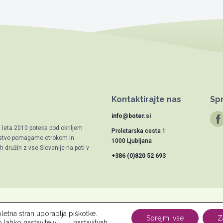
Kontaktirajte nas
Spr
info@boter.si
d leta 2010 poteka pod okriljem
Proletarska cesta 1
trstvo pomagamo otrokom in
1000 Ljubljana
 družin z vse Slovenije na poti v
+386 (0)820 52 693
letna stran uporablja piškotke.
vu
Novice
Kontakt
Za osebe
Za podjetja
Varstvo osebnih po
Sprejmi vse
Z
o lahko nastavite v
nastavitvah
.