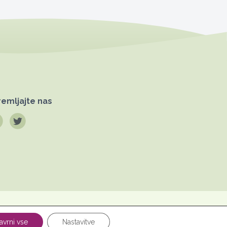
emljajte nas
Pravno
datkov
obvestilo
avrni vse
Nastavitve