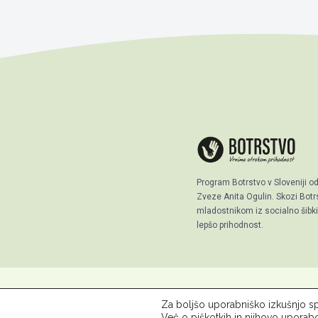
Program Botrstvo v Sloveniji o
Zveze Anita Ogulin. Skozi Bo
mladostnikom iz socialno šibkih
lepšo prihodnost.
Za boljšo uporabniško izkušnjo sp
© 2026 ZPM Moste
O Botrst
Več o piškotkih in njihovo uporab