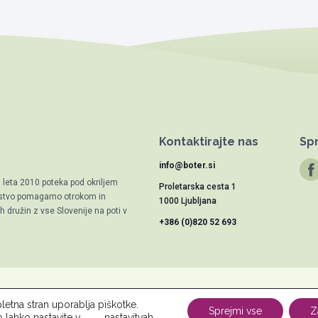
Kontaktirajte nas
Spr
info@boter.si
d leta 2010 poteka pod okriljem
Proletarska cesta 1
trstvo pomagamo otrokom in
1000 Ljubljana
 družin z vse Slovenije na poti v
+386 (0)820 52 693
letna stran uporablja piškotke.
vu
Novice
Kontakt
Za osebe
Za podjetja
Varstvo osebnih po
Sprejmi vse
Z
o lahko nastavite v
nastavitvah
.