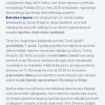
z ljubljansko ekipo ACH Volley v teh dneh nastopa v polfinalu
evropskega Pokala CEV, je v letu 2026 ambasador največjega
slovenskega športnega dobrodelnega projekta
Botrstvo v športu
. Kot sta pred njim že storila zadnja
ambasadorja, Goran Dragić in Janja Garnbret, se je tudi
odbojkarski čarovnik velikega srca odločil organizirati prav
posebni
športno-dobrodelni spektakel
.
Ta se bo v legendarni ljubljanski dvorani Tivoli zgodil v
ponedeljek, 1. junija
. Zgodaj popoldne bo najprej na sporedu
tekma mladih talentov slovenske odbojke po izboru Tineta
Urnauta. Ob 18.45 se bodo v revialni
tekmi Zvezd
med seboj
pomerili znani Slovenci, nekdanji olimpijci, bivši odbojkarski
zvezdniki in še marsikdo. Veliki finale pa bo ob neposrednem
prenosu na TV Slovenija na vrsti ob 20.30, ko se bosta v
pripravljalni tekmi
pred začetkom nove sezone Lige narodov
udarili
moški članski reprezentanci Slovenije in Srbije
.
Nosilca ekipe zvezd bosta dva nekdanja izjemna asa zlatega
rodu slovenskih odbojkarjev, ritem tekmi bo narekovala znana
slovenska glasbena skupina, ljubitelji športa in odbojke pa boste
z nakupom vstopnic, ki bodo stale med 19 in 29 evrov, podprli