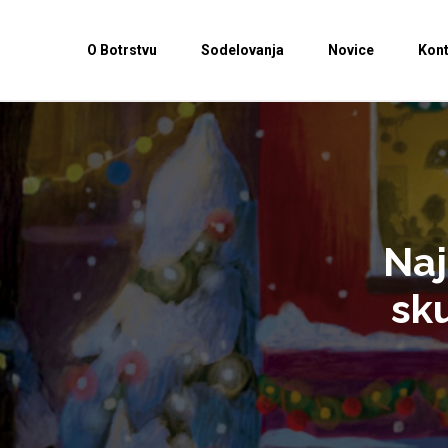
O Botrstvu
Sodelovanja
Novice
Kont
Naj
sk