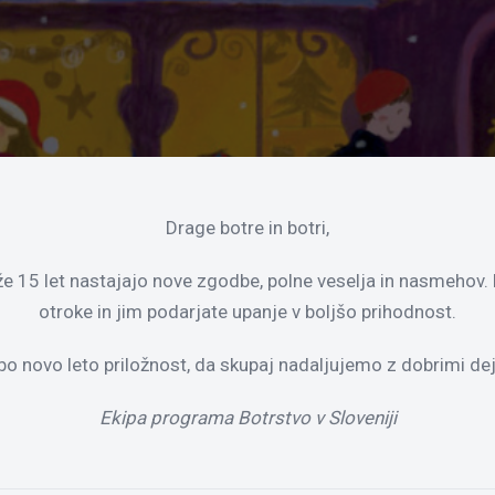
Drage botre in botri,
že 15 let nastajajo nove zgodbe, polne veselja in nasmehov. 
otroke in jim podarjate upanje v boljšo prihodnost.
bo novo leto priložnost, da skupaj nadaljujemo z dobrimi dej
Ekipa programa Botrstvo v Sloveniji