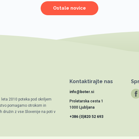
Ostale novice
Kontaktirajte nas
Spr
info@boter.si
d leta 2010 poteka pod okriljem
Proletarska cesta 1
trstvo pomagamo otrokom in
1000 Ljubljana
 družin z vse Slovenije na poti v
+386 (0)820 52 693