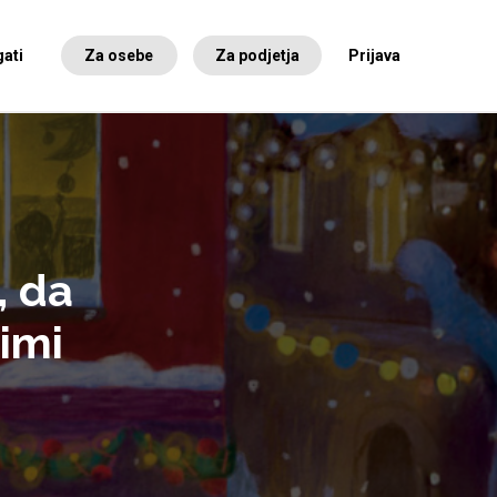
ati
Za osebe
Za podjetja
Prijava
, da
imi