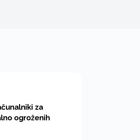
čunalniki za
alno ogroženih