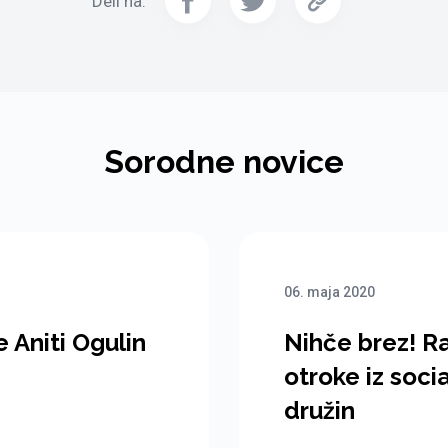
Deli na:
Sorodne novice
06. maja 2020
e Aniti Ogulin
Nihče brez! Ra
otroke iz soci
družin