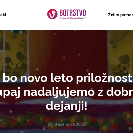
akt
Želim pomag
 bo novo leto priložnost
upaj nadaljujemo z dobr
dejanji!
24. decembra 2025