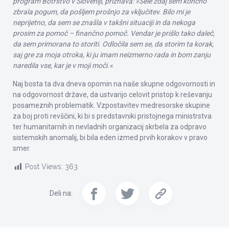
program Botrstvo v Sloveniji, priznava: »Šele zdaj sem končno
zbrala pogum, da pošljem prošnjo za vključitev. Bilo mi je
neprijetno, da sem se znašla v takšni situaciji in da nekoga
prosim za pomoč – finančno pomoč. Vendar je prišlo tako daleč,
da sem primorana to storiti. Odločila sem se, da storim ta korak,
saj gre za moja otroka, ki ju imam neizmerno rada in bom zanju
naredila vse, kar je v moji moči.«
Naj bosta ta dva dneva opomin na naše skupne odgovornosti in
na odgovornost države, da ustvarijo celovit pristop k reševanju
posameznih problematik. Vzpostavitev medresorske skupine
za boj proti revščini, ki bi s predstavniki pristojnega ministrstva
ter humanitarnih in nevladnih organizacij skrbela za odpravo
sistemskih anomalij, bi bila eden izmed prvih korakov v pravo
smer.
Post Views:
363
Deli na: