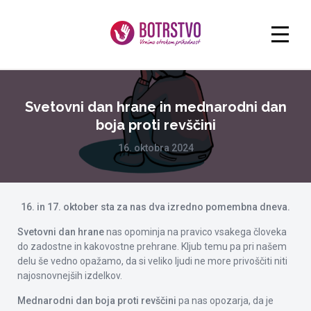
Svetovni dan hrane in mednarodni dan
boja proti revščini
16. oktobra 2024
16. in 17. oktober sta za nas dva izredno pomembna dneva.
Svetovni dan hrane
nas opominja na pravico vsakega človeka
do zadostne in kakovostne prehrane. Kljub temu pa pri našem
delu še vedno opažamo, da si veliko ljudi ne more privoščiti niti
najosnovnejših izdelkov.
Mednarodni dan boja proti revščini
pa nas opozarja, da je