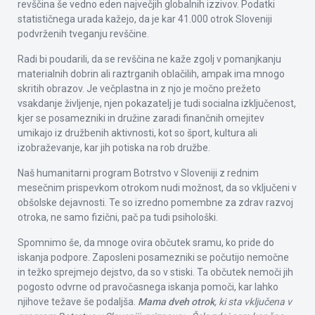
revščina še vedno eden največjih globalnih izzivov. Podatki
statističnega urada kažejo, da je kar 41.000 otrok Sloveniji
podvrženih tveganju revščine.
Radi bi poudarili, da se revščina ne kaže zgolj v pomanjkanju
materialnih dobrin ali raztrganih oblačilih, ampak ima mnogo
skritih obrazov. Je večplastna in z njo je močno prežeto
vsakdanje življenje, njen pokazatelj je tudi socialna izključenost,
kjer se posamezniki in družine zaradi finančnih omejitev
umikajo iz družbenih aktivnosti, kot so šport, kultura ali
izobraževanje, kar jih potiska na rob družbe.
Naš humanitarni program Botrstvo v Sloveniji z rednim
mesečnim prispevkom otrokom nudi možnost, da so vključeni v
obšolske dejavnosti. Te so izredno pomembne za zdrav razvoj
otroka, ne samo fizični, pač pa tudi psihološki.
Spomnimo še, da mnoge ovira občutek sramu, ko pride do
iskanja podpore. Zaposleni posamezniki se počutijo nemočne
in težko sprejmejo dejstvo, da so v stiski. Ta občutek nemoči jih
pogosto odvrne od pravočasnega iskanja pomoči, kar lahko
njihove težave še podaljša.
Mama dveh otrok
, ki sta vključena v