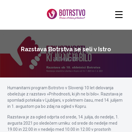
Razstava Botrstva se seli v Istro
14. julija 2021
Humanitarni program Botrstvo v Sloveniji 10 let delovanja
obeležuje z razstavo »Prihodnosti, ki jih ne bi bilo«. Razstava je
spomladi potekala v Ljubljani, v poletnem času, med 14. julijem
in 1. avgustom pa bo zdaj na ogled v Kopru.
Razstava je za ogled odprta od srede, 14. julija, do nedelje, 1.
avgusta 2021 po sledečem urniku: od srede do nedelje med
19.00 in 22.00 in v nedeljo med 10.00 in 12.00 v prostorih