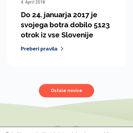
4. April 2018
Do 24. januarja 2017 je
svojega botra dobilo 5123
otrok iz vse Slovenije
Preberi pravila
Ostale novice
Spremljajte nas