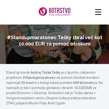
#Standupmaratonec Tešky zbral več kot
10.000 EUR za pomoč otrokom
02. junija 2017
Stand up komik
Andrej Težak Tešk
y je s športno-zabavnim
projektom
#Standupmaratonec
ob pomoči številnih komikov
nasmejal
30 mest
in s kolegi tekači pretekel
600 kilometrov
. Na
nastopih je bilo s pomočjo gledalcev zbranih
10.320 EUR
za
projekt Botrstvo v Sloveniji. Simbolični ček je Tešky danes v
Večgeneracijskem centru Skupna točka predal predsednici
ZPM Ljubljana Moste-Polje Aniti Ogulin.