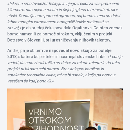
»Iskreno smo hvaležni Teškyju in njegovi ekipi za vse pretečene
kilometre, nasmejana mesta in širjenje glasu o težavah otrok v
stiski. Donacija nam pomeni ogromno, saj bomo s temi sredstvi
lahko mnogim varovancem omogočili boljše možnosti za
razvoj,«
je ob predaji čeka povedala
Ogulinova
.
Celoten znesek
bomo namenili za pomoč otrokom, vključenim v projekt
Botrstvo v Sloveniji, pri uresničevanju njihovih talentov.
Andrej pa je ob tem že
napovedal novo akcijo za poletje
2018,
s katero bo pretekel in nasmejal slovenske hribe:
»Lepo je
vedeti, da smo zbrali toliko sredstev za mlade talente in da tako
projekt ni bil sam sebi namen. Brez kolegov komikov in
sotekačev ter odlične ekipe, mi ne bi uspelo, akcijo pa bomo z
veseljem še kdaj ponovili.«