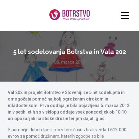
5 let sodelovanja Botrstva in Vala 202
06. marca 2017
Val 202 in projekt Botrstvo v Sloveniji že 5 let sodelujeta in
omogočata pomoč najbolj ogroženim otrokom in
mladostnikom. Prva oddaja je bila objavljena 5. marca 2012
in v petih letih so v sklopu oddaje vsak ponedeljek ob 10.10
uri opozarjali na stiske družin ter jim dajali glas.
S pomočjo dobrih ljudi smo v tem času zbrali več kot
612.000
evrov
za pomoč družinam, katerih zgodbe so bile