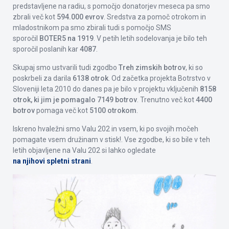
predstavljene na radiu, s pomočjo donatorjev meseca pa smo
zbrali več kot
594.000 evrov
. Sredstva za pomoč otrokom in
mladostnikom pa smo zbirali tudi s pomočjo SMS
sporočil
BOTER5 na 1919
. V petih letih sodelovanja je bilo teh
sporočil poslanih kar
4087
.
Skupaj smo ustvarili tudi zgodbo
Treh zimskih botrov
, ki so
poskrbeli za darila
6138 otrok
. Od začetka projekta Botrstvo v
Sloveniji leta 2010 do danes pa je bilo v projektu vključenih
8158
otrok, ki jim je pomagalo 7149 botrov
. Trenutno več kot
4400
botrov
pomaga več kot
5100 otrokom
.
Iskreno hvaležni smo Valu 202 in vsem, ki po svojih močeh
pomagate vsem družinam v stisk!. Vse zgodbe, ki so bile v teh
letih objavljene na Valu 202 si lahko ogledate
na njihovi spletni strani
.