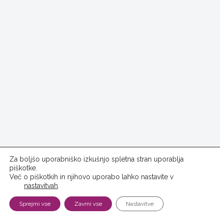
Za boljšo uporabniško izkušnjo spletna stran uporablja
piškotke.
Več o piškotkih in njihovo uporabo lahko nastavite v
nastavitvah
.
Sprejmi vse
Zavrni vse
Nastavitve